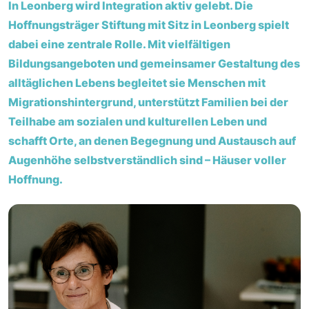
In Leonberg wird Integration aktiv gelebt. Die
Hoffnungsträger Stiftung mit Sitz in Leonberg spielt
dabei eine zentrale Rolle. Mit vielfältigen
Bildungsangeboten und gemeinsamer Gestaltung des
alltäglichen Lebens begleitet sie Menschen mit
Migrationshintergrund, unterstützt Familien bei der
Teilhabe am sozialen und kulturellen Leben und
schafft Orte, an denen Begegnung und Austausch auf
Augenhöhe selbstverständlich sind – Häuser voller
Hoffnung.