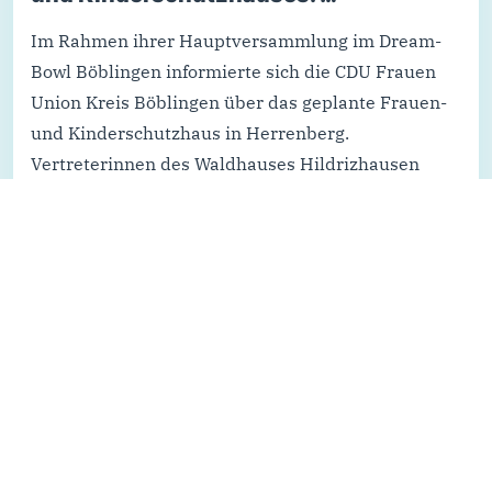
Im Rahmen ihrer Hauptversammlung im Dream-
Bowl Böblingen informierte sich die CDU Frauen
Union Kreis Böblingen über das geplante Frauen-
und Kinderschutzhaus in Herrenberg.
Vertreterinnen des Waldhauses Hildrizhausen
sowie der Beratungsstellen AMILA und Thamar
stellten das Projekt und die aktuelle…
Weiterlesen...
Alle Nachrichten