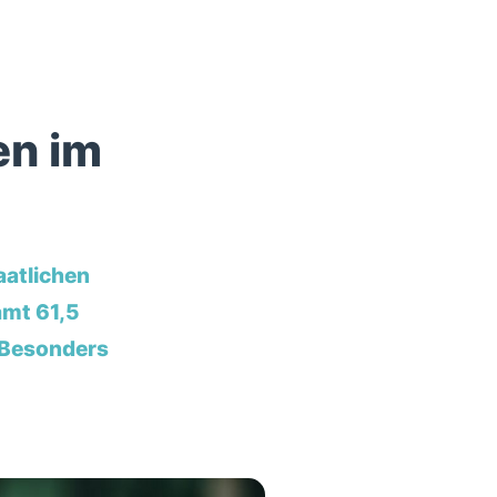
en im
aatlichen
amt 61,5
 Besonders